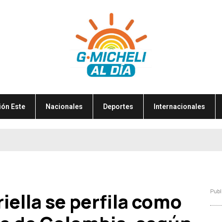
ión Este
Nacionales
Deportes
Internacionales
Publ
iella se perfila como