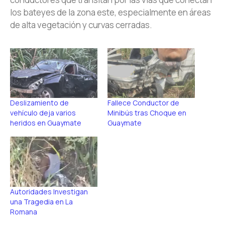
los bateyes de la zona este, especialmente en áreas
de alta vegetación y curvas cerradas.
Deslizamiento de
Fallece Conductor de
vehículo deja varios
Minibús tras Choque en
heridos en Guaymate
Guaymate
Autoridades Investigan
una Tragedia en La
Romana