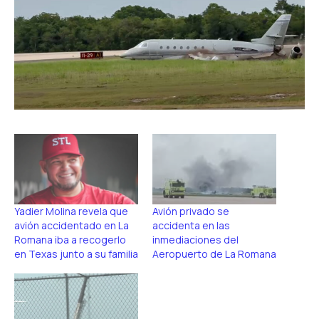
Yadier Molina revela que
Avión privado se
avión accidentado en La
accidenta en las
Romana iba a recogerlo
inmediaciones del
en Texas junto a su familia
Aeropuerto de La Romana