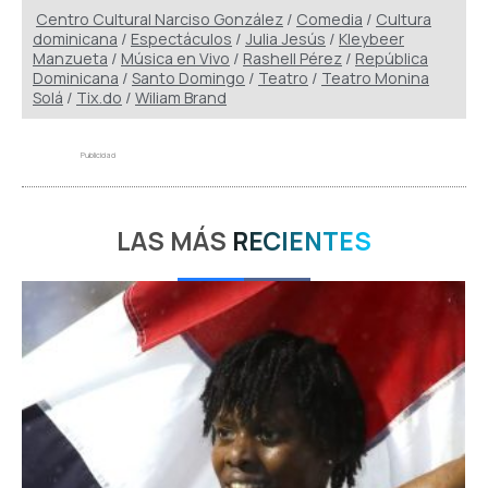
Centro Cultural Narciso González
/
Comedia
/
Cultura
dominicana
/
Espectáculos
/
Julia Jesús
/
Kleybeer
Manzueta
/
Música en Vivo
/
Rashell Pérez
/
República
Dominicana
/
Santo Domingo
/
Teatro
/
Teatro Monina
Solá
/
Tix.do
/
Wiliam Brand
Publicidad
LAS MÁS
RECIENTES