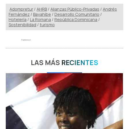
Adompretur
/
AHRB
/
Alianzas Público-Privadas
/
Andrés
Fernández
/
Bayahíbe
/
Desarrollo Comunitario
/
Hotelería
/
La Romana
/
República Dominicana
/
Sostenibilidad
/
turismo
Publicidad
LAS MÁS
RECIENTES