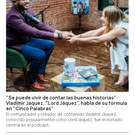
"Se puede vivir de contar las buenas historias":
Vladimir Jáquez, "Lord Jáquez", habla de su fórmula
en "Cinco Palabras"
El comunicador y creador de contenido Vladimir Jáquez,
conocido popularmente como Lord Jáquez, fue el invitado
central en el podcast...