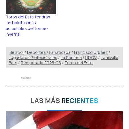
Toros del Este tendrán
las boletas más
accesibles del torneo
invernal
Beisbol
/
Deportes
/
Fanaticada
/
Francisco Urbáez
/
Jugadores Profesionales
/
La Romana
/
LIDOM
/
Louisville
Bats
/
Temporada 2025-26
/
Toros del Este
Publicidad
LAS MÁS
RECIENTES