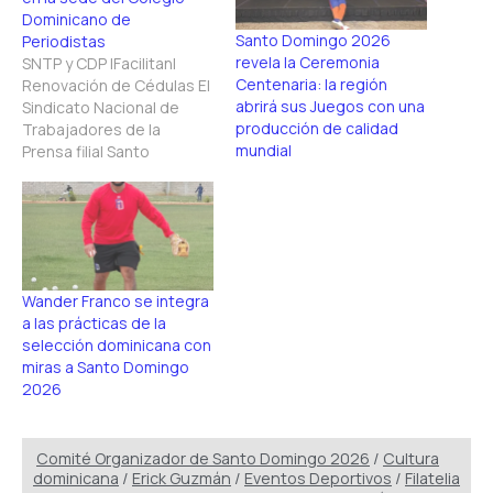
Dominicano de
Santo Domingo 2026
Periodistas
revela la Ceremonia
SNTP y CDP |Facilitan|
Centenaria: la región
Renovación de Cédulas El
abrirá sus Juegos con una
Sindicato Nacional de
producción de calidad
Trabajadores de la
mundial
Prensa filial Santo
Domingo Este convocó a
sus miembros para
participar en un operativo
exclusivo de renovación
de la Cédula de Identidad
y Electoral. Esta iniciativa
Wander Franco se integra
es coordinada por el
a las prácticas de la
Colegio Dominicano de
selección dominicana con
Periodistas ante la…
miras a Santo Domingo
2026
Comité Organizador de Santo Domingo 2026
/
Cultura
dominicana
/
Erick Guzmán
/
Eventos Deportivos
/
Filatelia