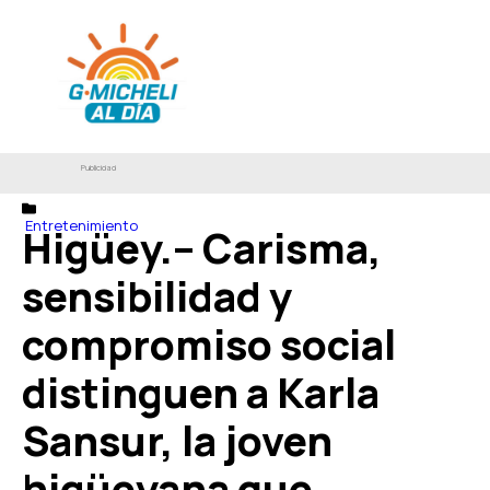
Publicidad
Entretenimiento
Higüey.– Carisma,
sensibilidad y
compromiso social
distinguen a Karla
Sansur, la joven
higüeyana que