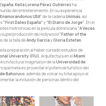
España
,
Keila Lorena Pérez Gutiérrez
ha
 mundo del entretenimiento. En su experiencia
"Enamorándonos USA"
de la cadena
Unimás
, así
es
"First Dates España"
y
"El Diario de Jorge"
. En el
otes histriónicas en la película dominicana
"A Veces
 la superproducción de Hollywood
"Father of the
s de la talla de
Andy García
y
Gloria Estefan
.
usta preparación al haber cursado estudios de
onal University (FIU)
, Arquitectura en el
Miami
Architectural Imagination
de la
Universidad de
ncipal meta es proyectar el potencial turístico del
 de Bahoruco
, además de volcar su total apoyo al
omentar la inclusión de personas dentro del