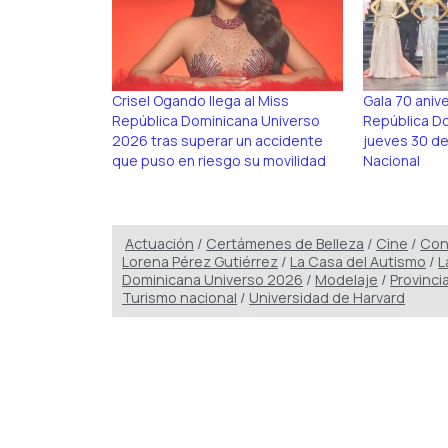
Crisel Ogando llega al Miss
Gala 70 aniv
República Dominicana Universo
República Do
2026 tras superar un accidente
jueves 30 de 
que puso en riesgo su movilidad
Nacional
Actuación
/
Certámenes de Belleza
/
Cine
/
Con
Lorena Pérez Gutiérrez
/
La Casa del Autismo
/
L
Dominicana Universo 2026
/
Modelaje
/
Provinci
Turismo nacional
/
Universidad de Harvard