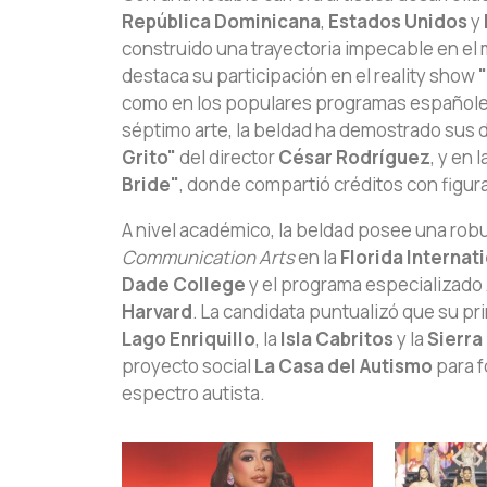
República Dominicana
,
Estados Unidos
y
construido una trayectoria impecable en el
destaca su participación en el reality show
como en los populares programas español
séptimo arte, la beldad ha demostrado sus d
Grito"
del director
César Rodríguez
, y en
Bride"
, donde compartió créditos con figura
A nivel académico, la beldad posee una rob
Communication Arts
en la
Florida Internati
Dade College
y el programa especializado
Harvard
. La candidata puntualizó que su pri
Lago Enriquillo
, la
Isla Cabritos
y la
Sierra
proyecto social
La Casa del Autismo
para f
espectro autista.