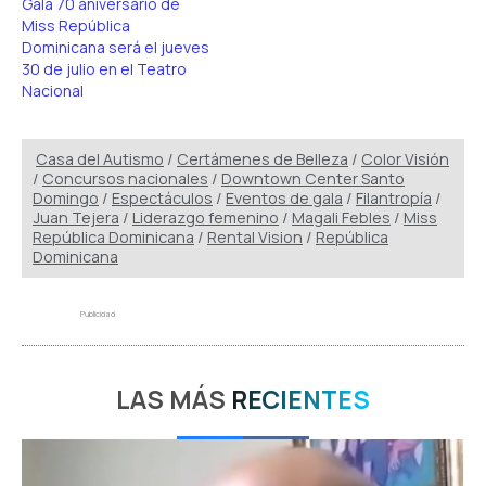
Gala 70 aniversario de
Miss República
Dominicana será el jueves
30 de julio en el Teatro
Nacional
Casa del Autismo
/
Certámenes de Belleza
/
Color Visión
/
Concursos nacionales
/
Downtown Center Santo
Domingo
/
Espectáculos
/
Eventos de gala
/
Filantropía
/
Juan Tejera
/
Liderazgo femenino
/
Magali Febles
/
Miss
República Dominicana
/
Rental Vision
/
República
Dominicana
Publicidad
LAS MÁS
RECIENTES