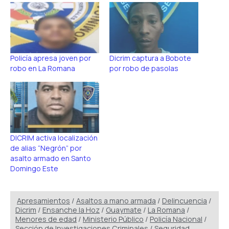
Policía apresa joven por
Dicrim captura a Bobote
robo en La Romana
por robo de pasolas
DICRIM activa localización
de alias “Negrón” por
asalto armado en Santo
Domingo Este
Apresamientos
/
Asaltos a mano armada
/
Delincuencia
/
Dicrim
/
Ensanche la Hoz
/
Guaymate
/
La Romana
/
Menores de edad
/
Ministerio Público
/
Policía Nacional
/
Sección de Investigaciones Criminales
/
Seguridad