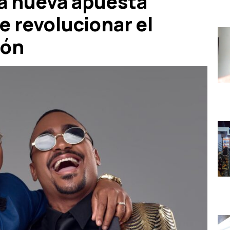
La nueva apuesta
e revolucionar el
ión