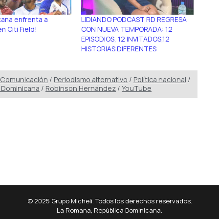
ana enfrenta a
LIDIANDO PODCAST RD REGRESA
n Citi Field!
CON NUEVA TEMPORADA: 12
EPISODIOS, 12 INVITADOS,12
HISTORIAS DIFERENTES
 Comunicación
/
Periodismo alternativo
/
Política nacional
/
 Dominicana
/
Robinson Hernández
/
YouTube
© 2025 Grupo Micheli. Todos los derechos reservados.
La Romana, República Dominicana.