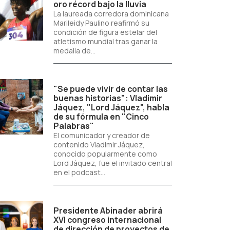
oro récord bajo la lluvia
La laureada corredora dominicana
Marileidy Paulino reafirmó su
condición de figura estelar del
atletismo mundial tras ganar la
medalla de...
"Se puede vivir de contar las
buenas historias": Vladimir
Jáquez, "Lord Jáquez", habla
de su fórmula en "Cinco
Palabras"
El comunicador y creador de
contenido Vladimir Jáquez,
conocido popularmente como
Lord Jáquez, fue el invitado central
en el podcast...
Presidente Abinader abrirá
XVI congreso internacional
de dirección de proyectos de