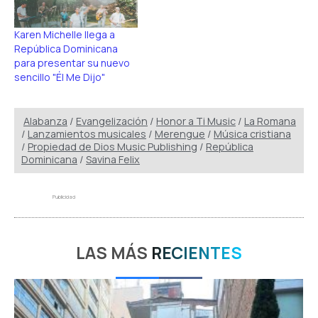
Karen Michelle llega a
República Dominicana
para presentar su nuevo
sencillo "Él Me Dijo"
Alabanza
/
Evangelización
/
Honor a Ti Music
/
La Romana
/
Lanzamientos musicales
/
Merengue
/
Música cristiana
/
Propiedad de Dios Music Publishing
/
República
Dominicana
/
Savina Felix
Publicidad
LAS MÁS
RECIENTES