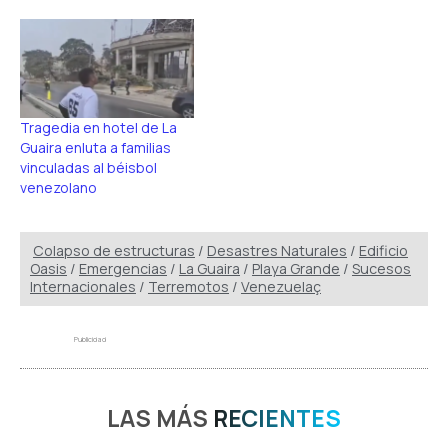
Tragedia en hotel de La
Guaira enluta a familias
vinculadas al béisbol
venezolano
Colapso de estructuras
/
Desastres Naturales
/
Edificio
Oasis
/
Emergencias
/
La Guaira
/
Playa Grande
/
Sucesos
Internacionales
/
Terremotos
/
Venezuelaç
Publicidad
LAS MÁS
RECIENTES