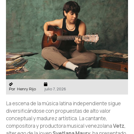
Por
Henry Rijo
julio 7, 2026
La escena de la música latina independiente sigue
diversificándose con propuestas de alto valor
conceptual y madurez artística. La cantante,
compositora y productora musical venezolana
Vetz
,
alter ego de la joven
Svetlana Maury
, ha presentado