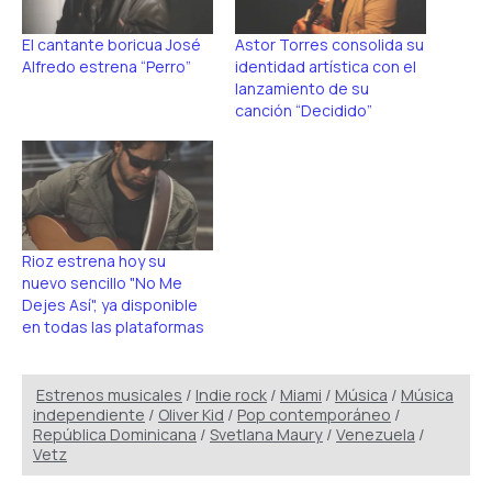
El cantante boricua José
Astor Torres consolida su
Alfredo estrena “Perro”
identidad artística con el
lanzamiento de su
canción “Decidido”
Rioz estrena hoy su
nuevo sencillo "No Me
Dejes Así", ya disponible
en todas las plataformas
Estrenos musicales
/
Indie rock
/
Miami
/
Música
/
Música
independiente
/
Oliver Kid
/
Pop contemporáneo
/
República Dominicana
/
Svetlana Maury
/
Venezuela
/
Vetz