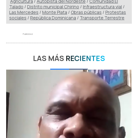
Agricultura
/
Autopista del Nordeste
/
Comunidad El
Talado
/
Distrito municipal Chirino
/
Infraestructura vial
/
Las Mercedes
/
Monte Plata
/
Obras públicas
/
Protestas
sociales
/
República Dominicana
/
Transporte Terrestre
Publicidad
LAS MÁS
RECIENTES