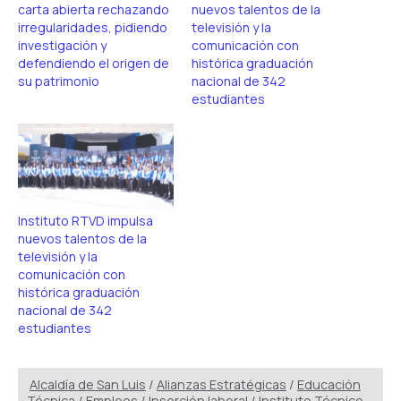
carta abierta rechazando
nuevos talentos de la
irregularidades, pidiendo
televisión y la
investigación y
comunicación con
defendiendo el origen de
histórica graduación
su patrimonio
nacional de 342
estudiantes
Instituto RTVD impulsa
nuevos talentos de la
televisión y la
comunicación con
histórica graduación
nacional de 342
estudiantes
Alcaldía de San Luis
/
Alianzas Estratégicas
/
Educación
Técnica
/
Empleos
/
Inserción laboral
/
Instituto Técnico