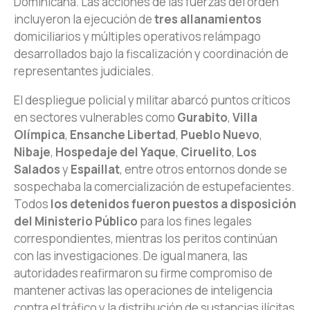
Dominicana. Las acciones de las fuerzas del orden
incluyeron la ejecución de
tres allanamientos
domiciliarios y múltiples operativos relámpago
desarrollados bajo la fiscalización y coordinación de
representantes judiciales.
El despliegue policial y militar abarcó puntos críticos
en sectores vulnerables como
Gurabito
,
Villa
Olímpica
,
Ensanche Libertad
,
Pueblo Nuevo
,
Nibaje
,
Hospedaje del Yaque
,
Ciruelito
,
Los
Salados
y
Espaillat
, entre otros entornos donde se
sospechaba la comercialización de estupefacientes.
Todos
los detenidos fueron puestos a disposición
del Ministerio Público
para los fines legales
correspondientes, mientras los peritos continúan
con las investigaciones. De igual manera, las
autoridades reafirmaron su firme compromiso de
mantener activas las operaciones de inteligencia
contra el tráfico y la distribución de sustancias ilícitas