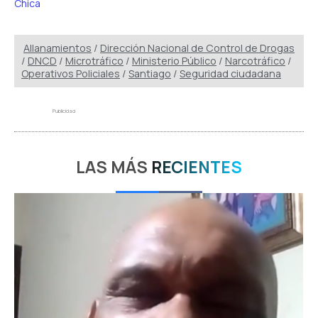
Chica
Allanamientos
/
Dirección Nacional de Control de Drogas
/
DNCD
/
Microtráfico
/
Ministerio Público
/
Narcotráfico
/
Operativos Policiales
/
Santiago
/
Seguridad ciudadana
Publicidad
LAS MÁS
RECIENTES