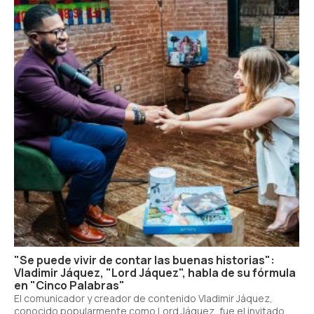
"Se puede vivir de contar las buenas historias":
Vladimir Jáquez, "Lord Jáquez", habla de su fórmula
en "Cinco Palabras"
El comunicador y creador de contenido Vladimir Jáquez,
conocido popularmente como Lord Jáquez, fue el invitado