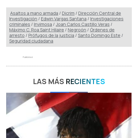
Asaltos a mano armada
/
Dicrim
/
Dirección Central de
Investigación
/
Edwin Vargas Santana
/
Investigaciones
criminales
/
Invimosa
/
Joan Carlos Castillo Veras
/
Máximo C. Roa Saint Hilaire
/
Negroón
/
Órdenes de
arresto
/
Prófugos de la justicia
/
Santo Domingo Este
/
Seguridad ciudadana
Publicidad
LAS MÁS
RECIENTES