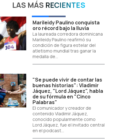
LAS MÁS
RECIENTES
Marileidy Paulino conquista
oro récord bajo la lluvia
La laureada corredora dominicana
Marileidy Paulino reafirmó su
condición de figura estelar del
atletismo mundial tras ganar la
medalla de...
"Se puede vivir de contar las
buenas historias": Vladimir
Jáquez, "Lord Jáquez", habla
de su fórmula en "Cinco
Palabras"
El comunicador y creador de
contenido Vladimir Jáquez,
conocido popularmente como
Lord Jáquez, fue el invitado central
en el podcast...