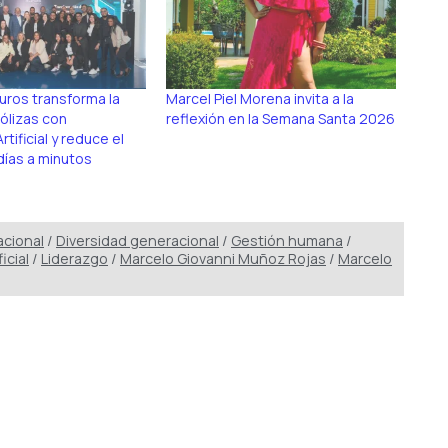
ros transforma la
Marcel Piel Morena invita a la
ólizas con
reflexión en la Semana Santa 2026
rtificial y reduce el
ías a minutos
acional
/
Diversidad generacional
/
Gestión humana
/
icial
/
Liderazgo
/
Marcelo Giovanni Muñoz Rojas
/
Marcelo