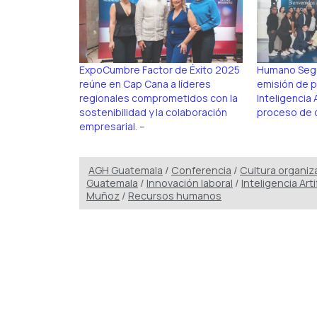
ExpoCumbre Factor de Éxito 2025
Humano Segu
reúne en Cap Cana a líderes
emisión de p
regionales comprometidos con la
Inteligencia A
sostenibilidad y la colaboración
proceso de d
empresarial. –
AGH Guatemala
/
Conferencia
/
Cultura organiz
Guatemala
/
Innovación laboral
/
Inteligencia Artif
Muñoz
/
Recursos humanos