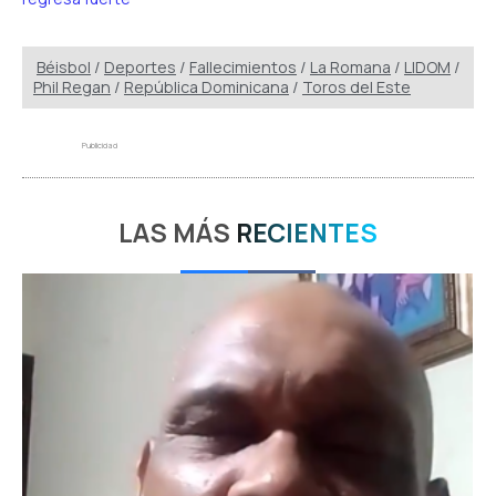
Béisbol
/
Deportes
/
Fallecimientos
/
La Romana
/
LIDOM
/
Phil Regan
/
República Dominicana
/
Toros del Este
Publicidad
LAS MÁS
RECIENTES