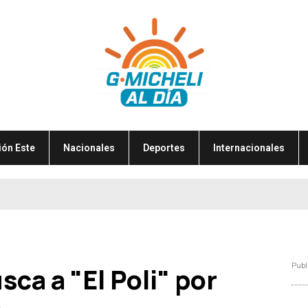
ión Este
Nacionales
Deportes
Internacionales
Publ
sca a "El Poli" por