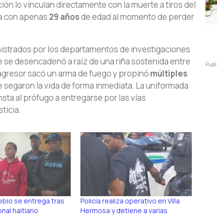
ución lo vinculan directamente con la muerte a tiros del
ba con apenas
29 años
de edad al momento de perder
nistrados por los departamentos de investigaciones
ce se desencadenó a raíz de una riña sostenida entre
Publ
agresor sacó un arma de fuego y propinó
múltiples
le segaron la vida de forma inmediata. La uniformada
sta al prófugo a entregarse por las vías
ticia.
bio se entrega tras
Policía realiza operativo en Villa
onal haitiano
Hermosa y detiene a varias