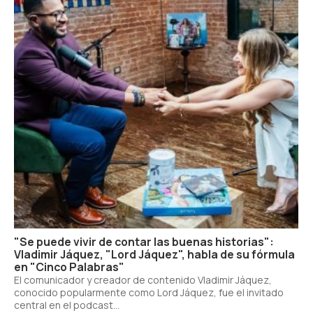
"Se puede vivir de contar las buenas historias":
Vladimir Jáquez, "Lord Jáquez", habla de su fórmula
en "Cinco Palabras"
El comunicador y creador de contenido Vladimir Jáquez,
conocido popularmente como Lord Jáquez, fue el invitado
central en el podcast...