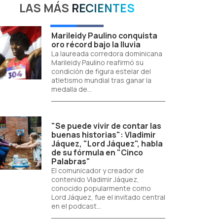
LAS MÁS
RECIENTES
Marileidy Paulino conquista
oro récord bajo la lluvia
La laureada corredora dominicana
Marileidy Paulino reafirmó su
condición de figura estelar del
atletismo mundial tras ganar la
medalla de...
"Se puede vivir de contar las
buenas historias": Vladimir
Jáquez, "Lord Jáquez", habla
de su fórmula en "Cinco
Palabras"
El comunicador y creador de
contenido Vladimir Jáquez,
conocido popularmente como
Lord Jáquez, fue el invitado central
en el podcast...