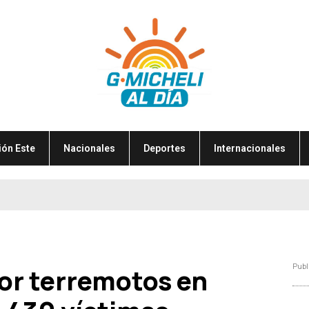
ión Este
Nacionales
Deportes
Internacionales
Publ
por terremotos en