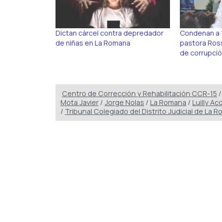
Dictan cárcel contra depredador
Condenan a 1
de niñas en La Romana
pastora Ros
de corrupció
Centro de Corrección y Rehabilitación CCR-15
Mota Javier
/
Jorge Nolas
/
La Romana
/
Luilly Ac
/
Tribunal Colegiado del Distrito Judicial de La 
Publicidad