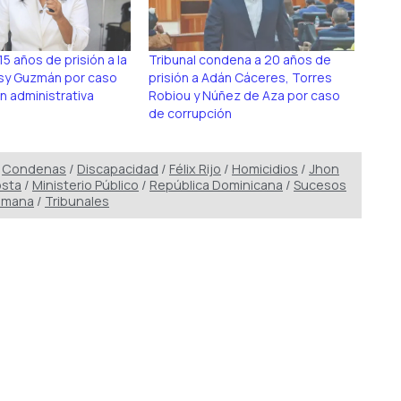
5 años de prisión a la
Tribunal condena a 20 años de
sy Guzmán por caso
prisión a Adán Cáceres, Torres
n administrativa
Robiou y Núñez de Aza por caso
de corrupción
/
Condenas
/
Discapacidad
/
Félix Rijo
/
Homicidios
/
Jhon
osta
/
Ministerio Público
/
República Dominicana
/
Sucesos
Romana
/
Tribunales