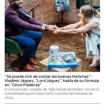
"Se puede vivir de contar las buenas historias":
Vladimir Jáquez, "Lord Jáquez", habla de su fórmula
en "Cinco Palabras"
El comunicador, creador de "Más Allá de las Redes", conversó
con Nathalie Hazim sobre cómo convirtió las historias de
otros...